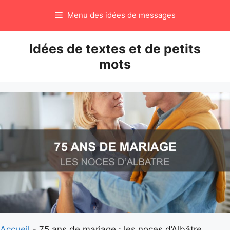
Aller
Menu des idées de messages
au
contenu
Idées de textes et de petits
mots
Accueil
-
75 ans de mariage : les noces d’Albâtre